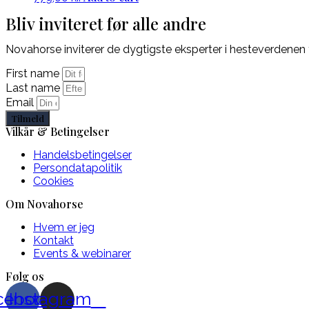
Bliv inviteret før alle andre
Novahorse inviterer de dygtigste eksperter i hesteverdenen 
First name
Last name
Email
Tilmeld
Vilkår & Betingelser
Handelsbetingelser
Persondatapolitik
Cookies
Om Novahorse
Hvem er jeg
Kontakt
Events & webinarer
Følg os
cebook
Instagram